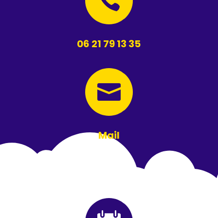

06 21 79 13 35

Mail